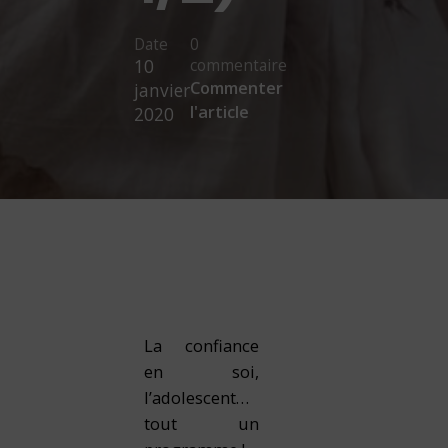
Date
0
commentaire
10
Commenter
janvier
l'article
2020
La confiance
en soi,
l’adolescent…
tout un