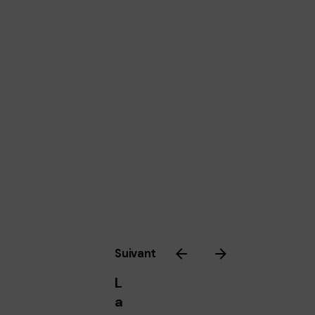
Suivant
L
a