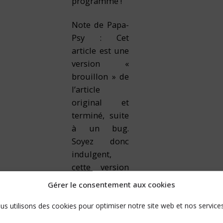
programme !
Note de Papa-
Psy : Cet
article est une
version «
brouillon » de
l’article
original et
terminé, suite
à un bug.
Soyez donc
indulgent,
cette version
doit
Gérer le consentement aux cookies
comporter des
fautes et à
us utilisons des cookies pour optimiser notre site web et nos services
perdu de sa «