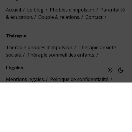
Accueil.
/
Le blog.
/
Phobies d’impulsion.
/
Parentalité
& éducation.
/
Couple & relations.
/
Contact.
/
Thérapie
Thérapie phobies d'impulsion.
/
Thérapie anxiété
sociale.
/
Thérapie sommeil des enfants.
/
Légales
Mentions légales.
/
Politique de confidentialité.
/
Conditions générales de vente.
/
Le cabinet
1, Avenue Pascal Paoli
20000 Ajaccio
France